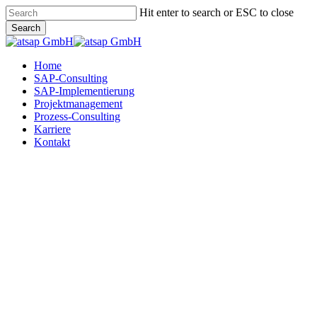
Skip
Hit enter to search or ESC to close
to
Search
main
Close
content
Search
Menu
Home
SAP-Consulting
SAP-Implementierung
Projektmanagement
Prozess-Consulting
Karriere
Kontakt