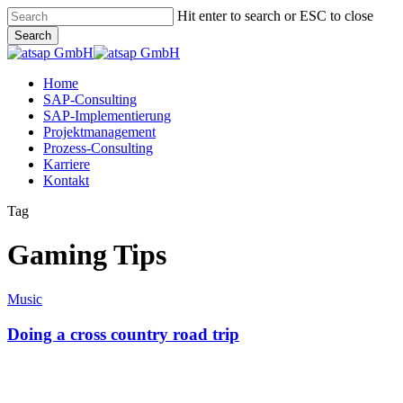
Skip
Hit enter to search or ESC to close
to
Search
main
Close
content
Search
Menu
Home
SAP-Consulting
SAP-Implementierung
Projektmanagement
Prozess-Consulting
Karriere
Kontakt
Tag
Gaming Tips
Doing
Music
a
cross
Doing a cross country road trip
country
road
trip