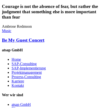
what
to
Courage is not the absence of fear, but rather the
do
judgment that something else is more important
downtown
than fear
Ambrose Redmoon
Be
Music
My
Guest
Be My Guest Concert
Concert
atsap GmbH
Home
SAP-Consulting
SAP-Implementierung
Projektmanagement
Prozess-Consulting
Karriere
Kontakt
Wer wir sind
atsap GmbH