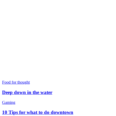
Food for thought
Deep down in the water
10
Gaming
Tips
for
10 Tips for what to do downtown